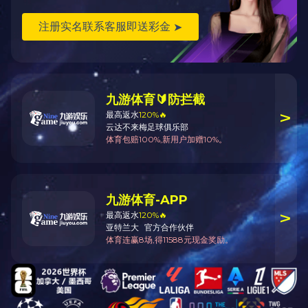
上一篇
主体装备—
下一篇
主体装备—T