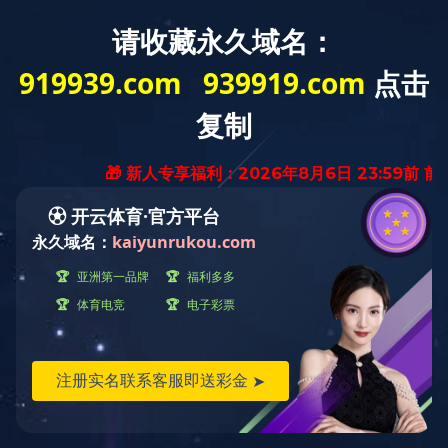
网站首页
九游(中国)一站式服务官网
联系我们