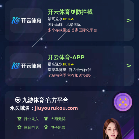
当前位置：首页 > 
九游(中国)一站式服务官网
企业概况
>>
董事长致辞
>>
领导关怀
>>
企业荣誉
>>
企业证书
>>
公司组织架构
>>