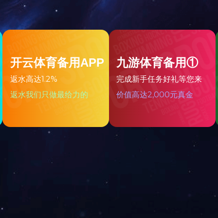
主体装备—炼铁厂先进的环保
篇
主体装备—烧结除尘
篇
主体装备—炼铁厂高炉出铁除尘设施