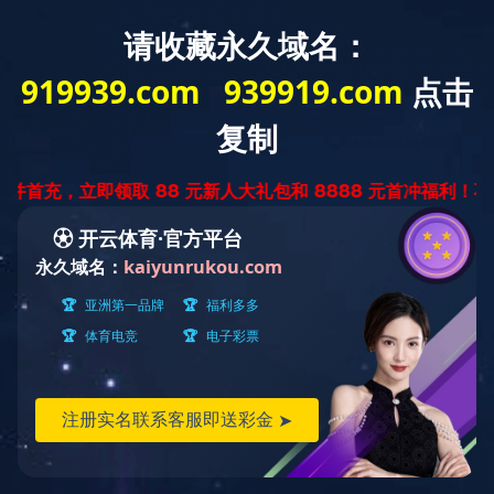
网站首页
九游(中国)一站式服务官网
联系我们