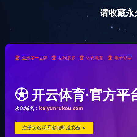
网站首页
九游(中国)一站
联系我们