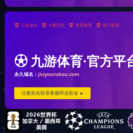
当前位
九游(中国)一站式服务官网
企业概况
>>
董事长致辞
>>
领导关怀
>>
企业荣誉
>>
企业证书
>>