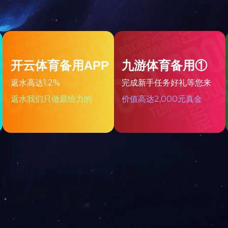
篇
2012年，内蒙古自治区总工会授予“工人先锋号”荣誉称号
篇
2013年，公司被中共赤峰市委员会、赤峰市人民政府授予“赤峰市非公有制经济优秀
版权所有：九游官网 地址：赤峰市红山区经济开发区 电话：0476-8665868