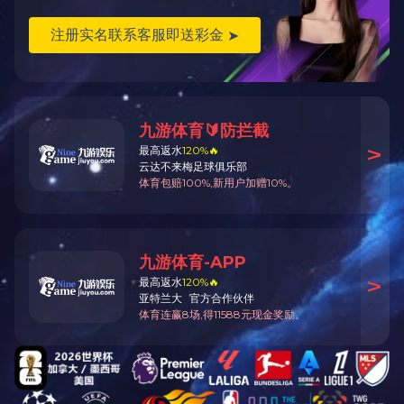
上一篇
没有了
下一篇
2007年，
版权所有：九游官网 地址：赤峰市红山区经济开发区 电话：0476-8665868