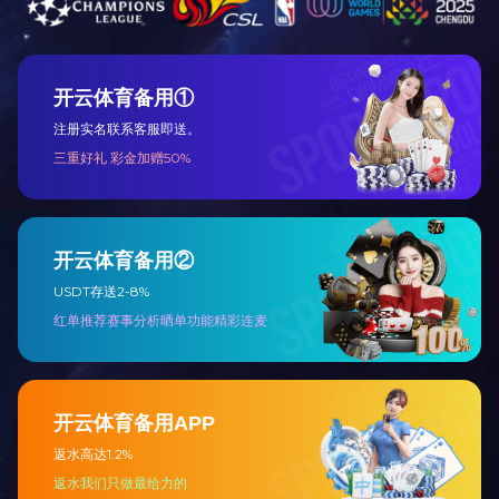
上一篇
九游官网恭
下一篇
粽叶飘香时
版权所有：九游官网 地址：赤峰市红山区经济开发区 电话：0476-8665868
蒙ICP备15000005号
蒙公网安备 15040202150492号
安博在线
|
中欧在线注册
|
中欧在线平台
|
三亿官网
|
开云线上平台（集团）官方网站
|
安博平台
|
开云手机官方网站
|
多宝登录平台
|
九游·官方版在线入口
|